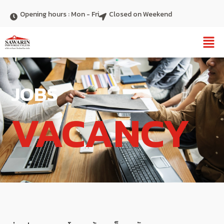
Skip
Opening hours : Mon - Fri
Closed on Weekend
to
content
JOBS
VACANCY